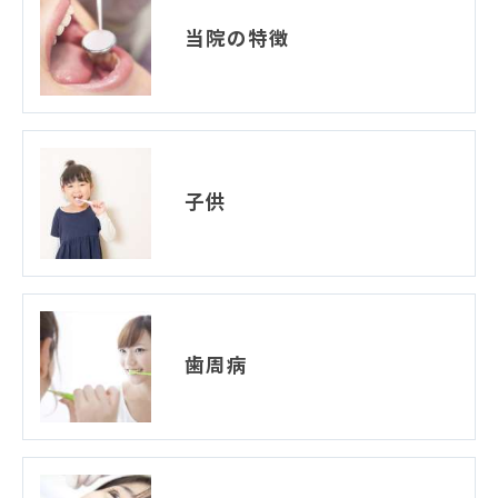
当院の特徴
子供
歯周病