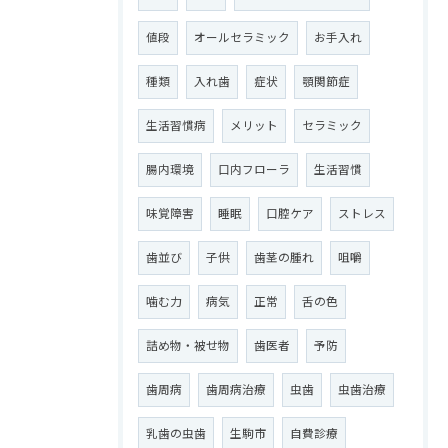
値段
オールセラミック
お手入れ
種類
入れ歯
症状
顎関節症
生活習慣病
メリット
セラミック
腸内環境
口内フローラ
生活習慣
味覚障害
睡眠
口腔ケア
ストレス
歯並び
子供
歯茎の腫れ
咀嚼
噛む力
病気
正常
舌の色
詰め物・被せ物
歯医者
予防
歯周病
歯周病治療
虫歯
虫歯治療
乳歯の虫歯
生駒市
自費診療