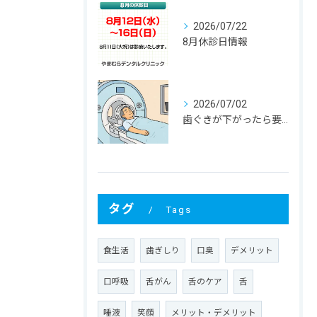
2026/07/22
8月休診日情報
2026/07/02
歯ぐきが下がったら要注意！大人に多い根元むし歯
タグ
Tags
食生活
歯ぎしり
口臭
デメリット
口呼吸
舌がん
舌のケア
舌
唾液
笑顔
メリット・デメリット