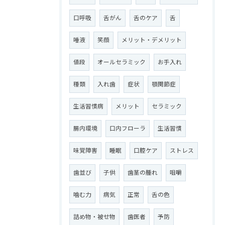
口呼吸
舌がん
舌のケア
舌
唾液
笑顔
メリット・デメリット
値段
オールセラミック
お手入れ
種類
入れ歯
症状
顎関節症
生活習慣病
メリット
セラミック
腸内環境
口内フローラ
生活習慣
味覚障害
睡眠
口腔ケア
ストレス
歯並び
子供
歯茎の腫れ
咀嚼
噛む力
病気
正常
舌の色
詰め物・被せ物
歯医者
予防