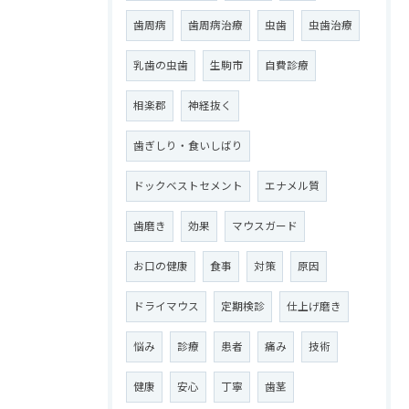
歯周病
歯周病治療
虫歯
虫歯治療
乳歯の虫歯
生駒市
自費診療
相楽郡
神経抜く
歯ぎしり・食いしばり
ドックベストセメント
エナメル質
歯磨き
効果
マウスガード
お口の健康
食事
対策
原因
ドライマウス
定期検診
仕上げ磨き
悩み
診療
患者
痛み
技術
健康
安心
丁寧
歯茎