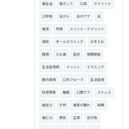
食生活
歯ぎしり
口臭
デメリット
口呼吸
舌がん
舌のケア
舌
唾液
笑顔
メリット・デメリット
値段
オールセラミック
お手入れ
種類
入れ歯
症状
顎関節症
生活習慣病
メリット
セラミック
腸内環境
口内フローラ
生活習慣
味覚障害
睡眠
口腔ケア
ストレス
歯並び
子供
歯茎の腫れ
咀嚼
噛む力
病気
正常
舌の色