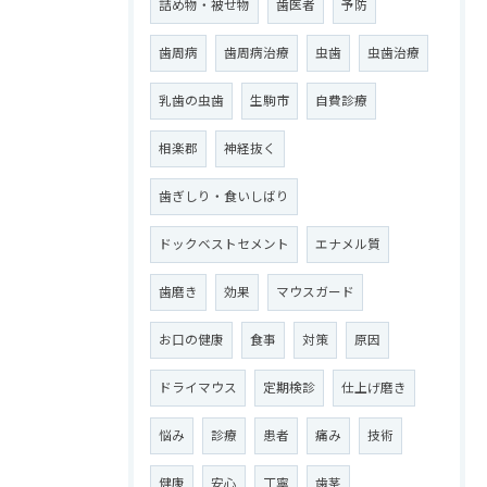
詰め物・被せ物
歯医者
予防
歯周病
歯周病治療
虫歯
虫歯治療
乳歯の虫歯
生駒市
自費診療
相楽郡
神経抜く
歯ぎしり・食いしばり
ドックベストセメント
エナメル質
歯磨き
効果
マウスガード
お口の健康
食事
対策
原因
ドライマウス
定期検診
仕上げ磨き
悩み
診療
患者
痛み
技術
健康
安心
丁寧
歯茎