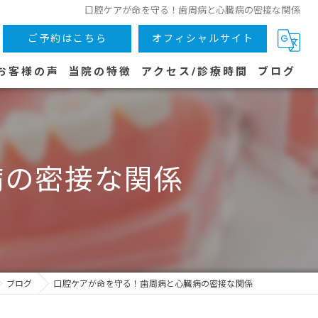
口腔ケアが命を守る！歯周病と心臓病の密接な関係
ご予約はこちら
オフィシャルサイト
お客様の声
当院の特徴
アクセス/診療時間
ブログ
木津川市の歯医者
虫歯
病の密接な関係
子供
歯周病
予防
ブログ
口腔ケアが命を守る！歯周病と心臓病の密接な関係