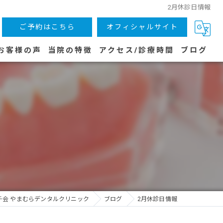
2月休診日情報
ご予約はこちら
オフィシャルサイト
お客様の声
当院の特徴
アクセス/診療時間
ブログ
木津川市の歯医者
虫歯
子供
歯周病
予防
千会 やまむらデンタルクリニック
ブログ
2月休診日情報