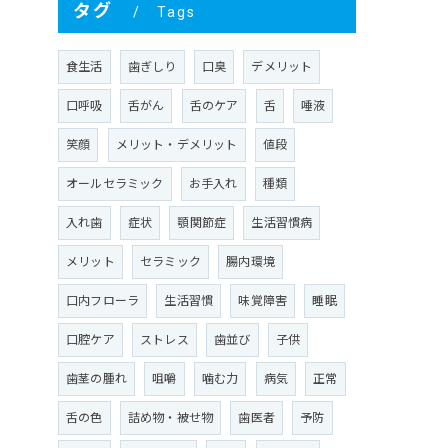
タグ
Tags
食生活
歯ぎしり
口臭
デメリット
口呼吸
舌がん
舌のケア
舌
唾液
笑顔
メリット・デメリット
値段
オールセラミック
お手入れ
種類
入れ歯
症状
顎関節症
生活習慣病
メリット
セラミック
腸内環境
口内フローラ
生活習慣
味覚障害
睡眠
口腔ケア
ストレス
歯並び
子供
歯茎の腫れ
咀嚼
噛む力
病気
正常
舌の色
詰め物・被せ物
歯医者
予防