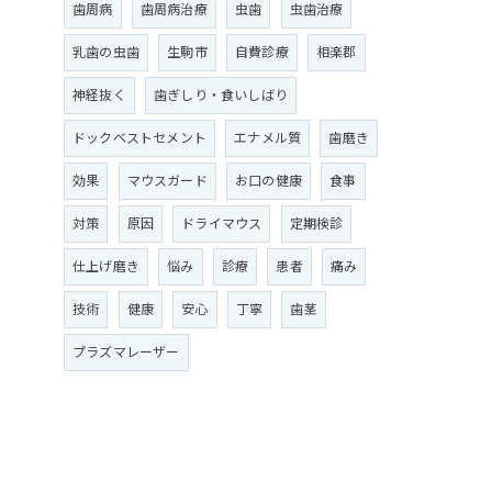
歯周病
歯周病治療
虫歯
虫歯治療
乳歯の虫歯
生駒市
自費診療
相楽郡
神経抜く
歯ぎしり・食いしばり
ドックベストセメント
エナメル質
歯磨き
効果
マウスガード
お口の健康
食事
対策
原因
ドライマウス
定期検診
仕上げ磨き
悩み
診療
患者
痛み
技術
健康
安心
丁寧
歯茎
プラズマレーザー