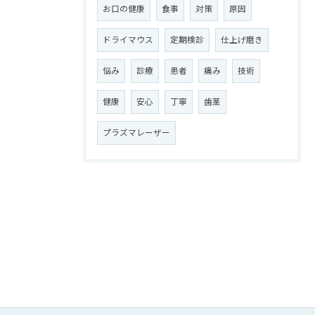
お口の健康
食事
対策
原因
ドライマウス
定期検診
仕上げ磨き
悩み
診療
患者
痛み
技術
健康
安心
丁寧
歯茎
プラズマレーザー