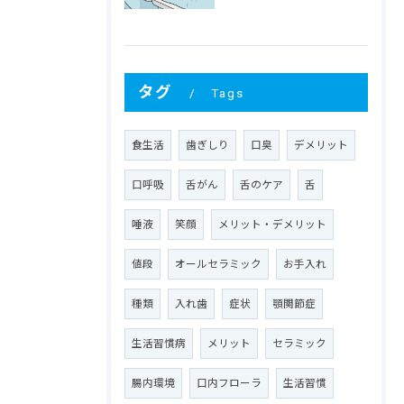
タグ
Tags
食生活
歯ぎしり
口臭
デメリット
口呼吸
舌がん
舌のケア
舌
唾液
笑顔
メリット・デメリット
値段
オールセラミック
お手入れ
種類
入れ歯
症状
顎関節症
生活習慣病
メリット
セラミック
腸内環境
口内フローラ
生活習慣