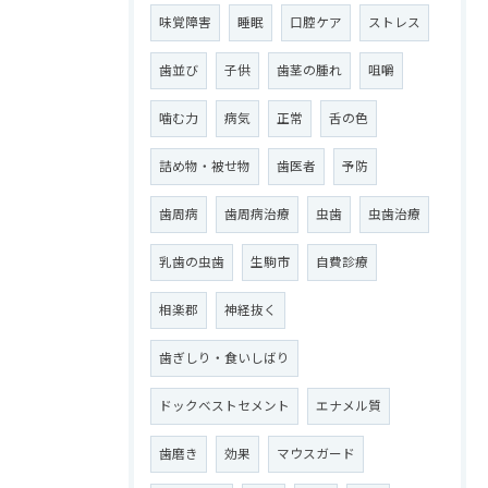
味覚障害
睡眠
口腔ケア
ストレス
歯並び
子供
歯茎の腫れ
咀嚼
噛む力
病気
正常
舌の色
詰め物・被せ物
歯医者
予防
歯周病
歯周病治療
虫歯
虫歯治療
乳歯の虫歯
生駒市
自費診療
相楽郡
神経抜く
歯ぎしり・食いしばり
ドックベストセメント
エナメル質
歯磨き
効果
マウスガード