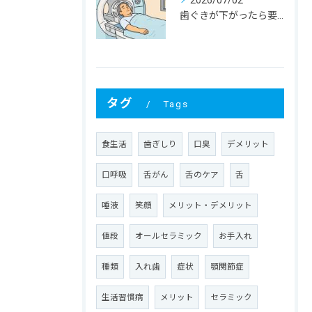
2026/07/02
歯ぐきが下がったら要注意！大人に多い根元むし歯
タグ
Tags
食生活
歯ぎしり
口臭
デメリット
口呼吸
舌がん
舌のケア
舌
唾液
笑顔
メリット・デメリット
値段
オールセラミック
お手入れ
種類
入れ歯
症状
顎関節症
生活習慣病
メリット
セラミック