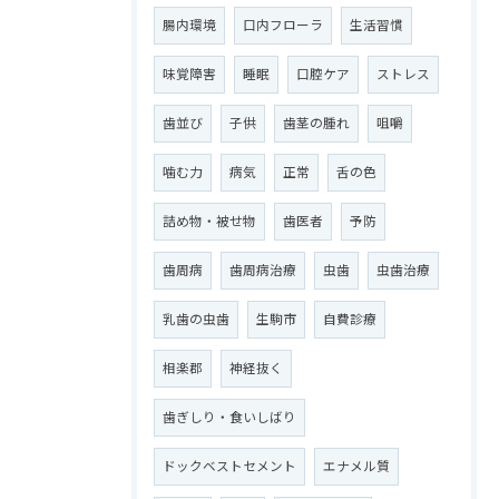
腸内環境
口内フローラ
生活習慣
味覚障害
睡眠
口腔ケア
ストレス
歯並び
子供
歯茎の腫れ
咀嚼
噛む力
病気
正常
舌の色
詰め物・被せ物
歯医者
予防
歯周病
歯周病治療
虫歯
虫歯治療
乳歯の虫歯
生駒市
自費診療
相楽郡
神経抜く
歯ぎしり・食いしばり
ドックベストセメント
エナメル質