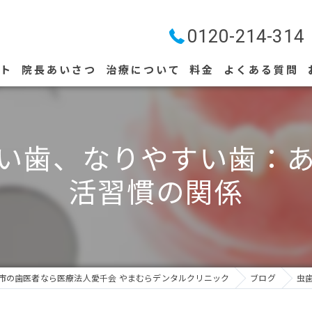
0120-214-314
プト
院長あいさつ
治療について
料金
よくある質問
ストリークレーザー
い歯、なりやすい歯：
活習慣の関係
市の歯医者なら医療法人愛千会 やまむらデンタルクリニック
ブログ
虫