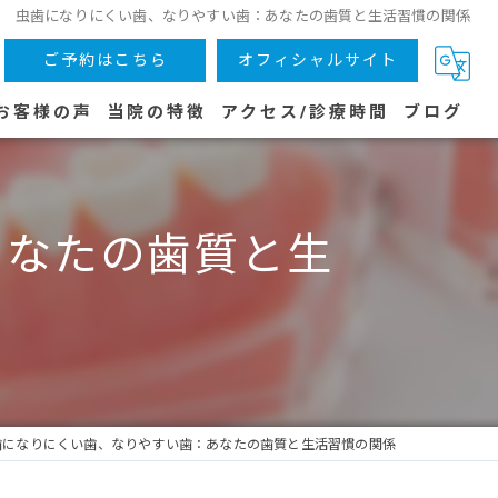
虫歯になりにくい歯、なりやすい歯：あなたの歯質と生活習慣の関係
ご予約はこちら
オフィシャルサイト
お客様の声
当院の特徴
アクセス/診療時間
ブログ
木津川市の歯医者
あなたの歯質と生
虫歯
子供
歯周病
予防
歯になりにくい歯、なりやすい歯：あなたの歯質と生活習慣の関係