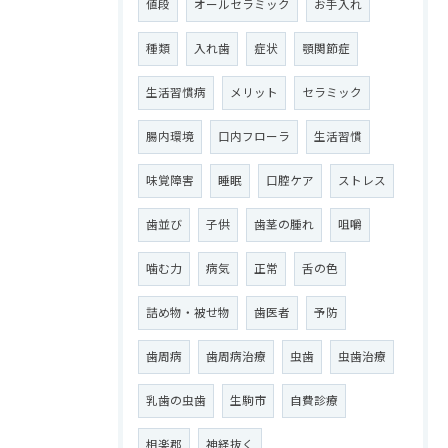
値段
オールセラミック
お手入れ
種類
入れ歯
症状
顎関節症
生活習慣病
メリット
セラミック
腸内環境
口内フローラ
生活習慣
味覚障害
睡眠
口腔ケア
ストレス
歯並び
子供
歯茎の腫れ
咀嚼
噛む力
病気
正常
舌の色
詰め物・被せ物
歯医者
予防
歯周病
歯周病治療
虫歯
虫歯治療
乳歯の虫歯
生駒市
自費診療
相楽郡
神経抜く