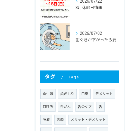
2026/07/22
8月休診日情報
2026/07/02
歯ぐきが下がったら要注意！大人に多い根元むし歯
タグ
Tags
食生活
歯ぎしり
口臭
デメリット
口呼吸
舌がん
舌のケア
舌
唾液
笑顔
メリット・デメリット