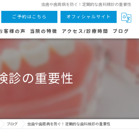
虫歯や歯周病を防ぐ！定期的な歯科検診の重要性
ご予約はこちら
オフィシャルサイト
お客様の声
当院の特徴
アクセス/診療時間
ブログ
木津川市の歯医者
虫歯
検診の重要性
子供
歯周病
予防
ブログ
虫歯や歯周病を防ぐ！定期的な歯科検診の重要性