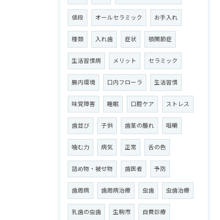
値段
オールセラミック
お手入れ
種類
入れ歯
症状
顎関節症
生活習慣病
メリット
セラミック
腸内環境
口内フローラ
生活習慣
味覚障害
睡眠
口腔ケア
ストレス
歯並び
子供
歯茎の腫れ
咀嚼
噛む力
病気
正常
舌の色
詰め物・被せ物
歯医者
予防
歯周病
歯周病治療
虫歯
虫歯治療
乳歯の虫歯
生駒市
自費診療