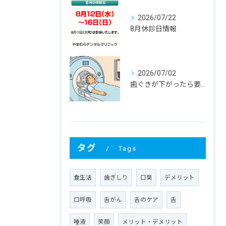
2026/07/22
8月休診日情報
2026/07/02
歯ぐきが下がったら要注意！大人に多い根元むし歯
タグ
Tags
食生活
歯ぎしり
口臭
デメリット
口呼吸
舌がん
舌のケア
舌
唾液
笑顔
メリット・デメリット