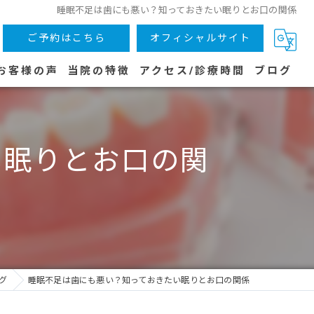
睡眠不足は歯にも悪い？知っておきたい眠りとお口の関係
ご予約はこちら
オフィシャルサイト
お客様の声
当院の特徴
アクセス/診療時間
ブログ
木津川市の歯医者
い眠りとお口の関
虫歯
子供
歯周病
予防
グ
睡眠不足は歯にも悪い？知っておきたい眠りとお口の関係