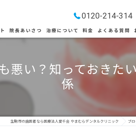
0120-214-314
プト
院長あいさつ
治療について
料金
よくある質問
ストリークレーザー
も悪い？知っておきた
係
生駒市の歯医者なら医療法人愛千会 やまむらデンタルクリニック
ブロ